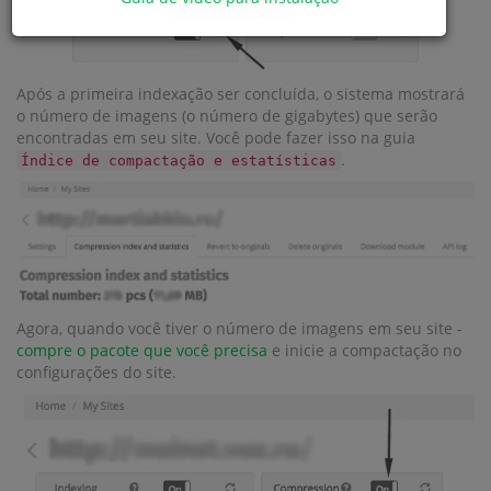
Após a primeira indexação ser concluída, o sistema mostrará
o número de imagens (o número de gigabytes) que serão
encontradas em seu site. Você pode fazer isso na guia
.
Índice de compactação e estatísticas
Agora, quando você tiver o número de imagens em seu site -
compre o pacote que você precisa
e inicie a compactação no
configurações do site.