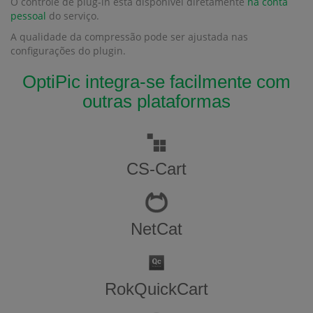
O controle de plug-in está disponível diretamente
na conta
pessoal
do serviço.
A qualidade da compressão pode ser ajustada nas
configurações do plugin.
OptiPic integra-se facilmente com
outras plataformas
CS-Cart
NetCat
RokQuickCart