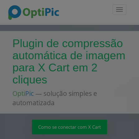
Toggle
navigatio
Plugin de compressão
automática de imagem
para X Cart em 2
cliques
Opti
Pic
— solução simples e
automatizada
Como se conectar com X Cart