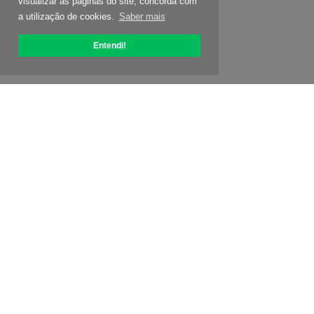
visualizar as páginas do site, concorda com
a utilização de cookies.
Saber mais
Entendi!
Sobre OptiPic
Como começar com
Preços
Ofertas especiais
Contatos
Programa de Afiliados