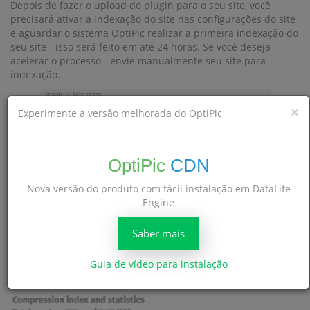
Depois de fazer o upload do plugin para o seu site, você
precisará ativar a indexação do site nas configurações do site
e aguardar o sistema OptiPic realizar a primeira indexação do
seu site - isso será feito em até 24 horas. Se você deseja
acelerar o processo - envie manualmente seu site para
indexação.
×
Experimente a versão melhorada do OptiPic
OptiPic
CDN
Após a primeira indexação ser concluída, o sistema mostrará
Nova versão do produto com fácil instalação em DataLife
o número de imagens (o número de gigabytes) que serão
Engine
encontradas em seu site. Você pode fazer isso na guia
.
Índice de compactação e estatísticas
Saber mais
Guia de vídeo para instalação