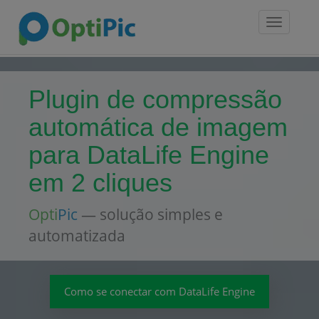
Toggle
navigatio
Plugin de compressão
automática de imagem
para DataLife Engine
em 2 cliques
Opti
Pic
— solução simples e
automatizada
Como se conectar com DataLife Engine