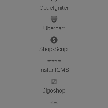
CodeIgniter
Ubercart
Shop-Script
InstantCMS
Jigoshop