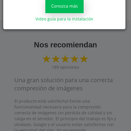
complemento para Google Chrome
Conozca más
Video guía para la instalación
Nos recomiendan
189
opiniones
Una gran solución para una correcta
compresión de imágenes
El producto está satisfecho! Existe una
funcionalidad necesaria para la compresión
correcta de imágenes sin pérdida de calidad y sin
carga en el servidor. El principio del trabajo es fijo y
olvidado. Google y el usuario están satisfechos con
la velocidad del sitio. Yo recomiendo