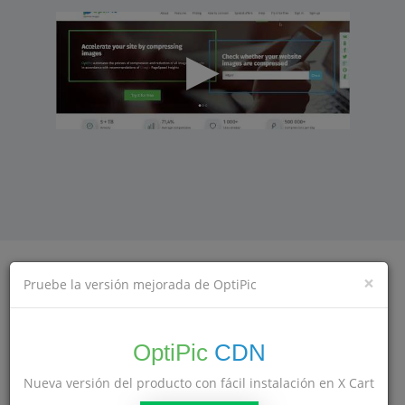
×
Pruebe la versión mejorada de OptiPic
Comprueba si las imágenes están
comprimidas en tu sitio
OptiPic
CDN
Cheque
Nueva versión del producto con fácil instalación en X Cart
Comprobar siempre estuvo a mano —
instala nuestro