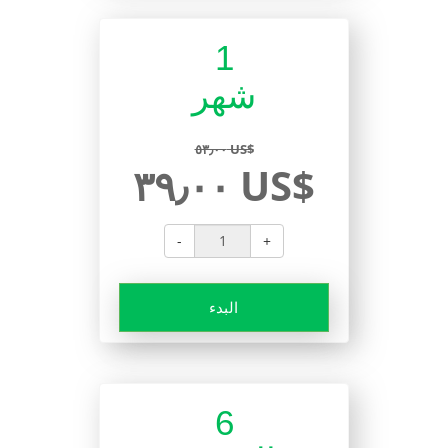
1
شهر
٥٣٫٠٠ US$
٣٩٫٠٠ US$
-
+
البدء
6