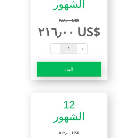
الشهور
٢٨٨٫٠٠ US$
٢١٦٫٠٠ US$
-
+
البدء
12
الشهور
٥١٢٫٠٠ US$