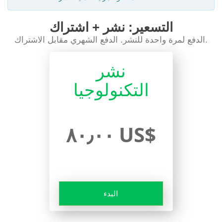
التسعير: نشر + اشتراك
الدفع لمرة واحدة للنشر. الدفع الشهري مقابل الاشتراك.
نشر
التكنولوجيا
٨٠٫٠٠ US$
البدء