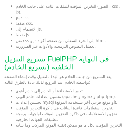
التخزين المؤقت للملفات الثابتة على جانب الخادم (الصور ، css ،
js).
دمج css.
ضغط css.
الانضمام إلى js.
ضغط js.
نقل css و js إلى الجزء السفلي من صفحة أكواد html.
تعطيل النصوص البرمجية والأدوات غير الضرورية.
تسريع التنزيل FuelPHP في النهاية
الخلفية (تسريع الخادم)
يعد التسريع من جانب الخادم هو الهدف لتقليل وقت إنشاء الصفحة
بواسطة الخادم. يتم الترويج لذلك عادةً بالطرق التالية:
تغيير الاستضافة أو الخادم إلى خادم أقوى
تحسين إعدادات خادم الويب (apache و nginx و php-fpm).
تحسين إعدادات mysql (أو موقع فرعي آخر يستخدمه الموقع).
تخزين استعلامات قاعدة البيانات في ذاكرة التخزين المؤقت.
تخزين الاستعلامات في ذاكرة التخزين المؤقت لواجهات برمجة
تطبيقات الجهات الخارجية.
التخزين المؤقت لكل ما هو ممكن (تقنية الموقع المركب وما شابه