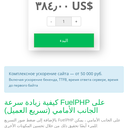
٣٨٤٫٠٠ US$
-
+
البدء
Комплексное ускорение сайта — от 50 000 руб.
Включая ускорение бекенда, TTFB, время ответа сервере, время
до первого байта
كيفية زيادة سرعة FuelPHP على
الجانب الأمامي (تسريع العميل)
بالإضافة إلى ضغط صور التسريع FuelPHP على الجانب الأمامي ، يمكن
للمرء أيضًا تحقيق ذلك من خلال تحسين المكونات الأخرى: