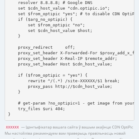
    resolver 8.8.8.8; # Google DNS

    set $cdn_host_value "cdn.optipic.io";

    set $from_optipic "yes"; # to disable CDN OptiPic
    if ($arg_no_optipic) {

        set $from_optipic "no";

        set $cdn_host_value $host;

    }

    proxy_redirect     off;

    proxy_set_header X-Forwarded-For $proxy_add_x_for
    proxy_set_header X-Real-IP $remote_addr;

    proxy_set_header Host $cdn_host_value;

    if ($from_optipic = "yes") {

        rewrite ^/(.*) /site-XXXXXX/$1 break;

        proxy_pass http://$cdn_host_value;

    }

    # get-param ?no_optipic=1 - get image from your h
    try_files $uri 404;

}
— Ідэнтыфікатар вашага сайта ў вашым акаўнце CDN OptiPic
XXXXXX
Мы настойліва рэкамендуем вам праверыць правільнасць новай