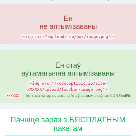
Ён
не аптымізаваны
<img src="/upload/foo/bar/image.png">
Ён стаў
аўтаматычна аптымізаваны
<img src="//cdn.optipic.io/site-
XXXXXX/upload/foo/bar/image.png">
— Ідэнтыфікатар вашага сайта ў вашым акаўнце CDN OptiPic
XXXXXX
Пачніце зараз з БЯСПЛАТНЫМ
пакетам