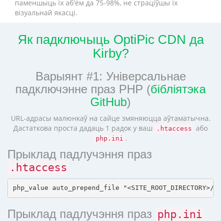
паменшыць іх аб'ём да 75-98%, не страціўшы іх
візуальнай якасці.
Як падключыць OptiPic CDN да
Kirby?
Варыянт #1: Універсальнае
падключэнне праз PHP (
бібліятэка
GitHub
)
URL-адрасы малюнкаў на сайце змяняюцца аўтаматычна.
Дастаткова проста дадаць 1 радок у ваш
або
.htaccess
.
php.ini
Прыклад падлучэння праз
.htaccess
Прыклад падлучэння праз
php.ini