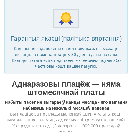
Гарантыя якасці (палітыка вяртання)
Калі вы не задаволены сваёй пакупкай, вы можаце
звязацца з намі на працягу 30 дзён з даты пакупкі.
Калі для гэтага ёсць падставы, мы вернем поўны або
частковы кошт вашай пакупкі.
Аднаразовы плацёж — няма
штомесячнай платы
Набыты пакет не выгарае ў канцы месяца - яго выгадна
набываць на некалькі месяцаў наперад
Вы плаціце за прагляды малюнкаў CDN. Агульны кошт
выкарыстання залежыць ад колькасці трафіку на ваш сайт.
У сярэднім гэта ад 1,5 долара за 1 000 000 праглядаў
выявы.