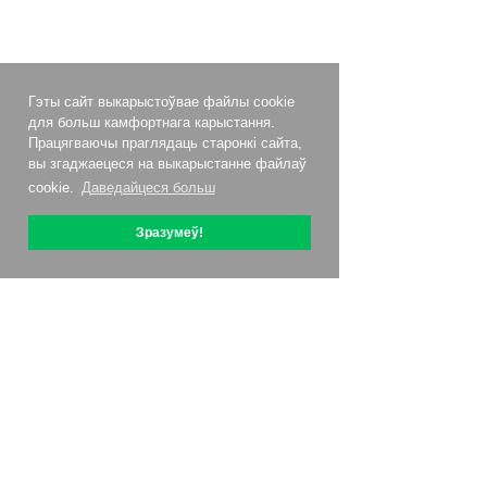
Гэты сайт выкарыстоўвае файлы cookie
для больш камфортнага карыстання.
Працягваючы праглядаць старонкі сайта,
вы згаджаецеся на выкарыстанне файлаў
cookie.
Даведайцеся больш
Зразумеў!
Аб OptiPic
Як пачаць з