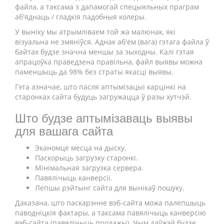
файла, а таксама з дапамогай спецыяльных праграм
аб'яднаць / гладкія падобныя колеры.
У выніку мы атрымліваем той жа малюнак, які
візуальна не змяніўся. Аднак аб'ём (вага) гэтага файла ў
байтах будзе значна меншы за зыходны. Калі гэтая
апрацоўка праведзена правільна, файл выявы можна
паменшыць да 98% без страты якасці выявы.
Гэта азначае, што пасля аптымізацыі карцінкі на
старонках сайта будуць загружацца ў разы хутчэй.
Што будзе аптымізаваць выявы
для вашага сайта
Эканомце месца на дыску.
Паскорыць загрузку старонкі.
Мінімальная загрузка сервера.
Павялічыць канверсіі.
Лепшы рэйтынг сайта для вынікаў пошуку.
Даказана, што паскарэнне вэб-сайта можа палепшыць
паводніцкія фактары, а таксама павялічыць канверсію
вэб-сайта (павялічыць продажы). Чым даўжэй будзе