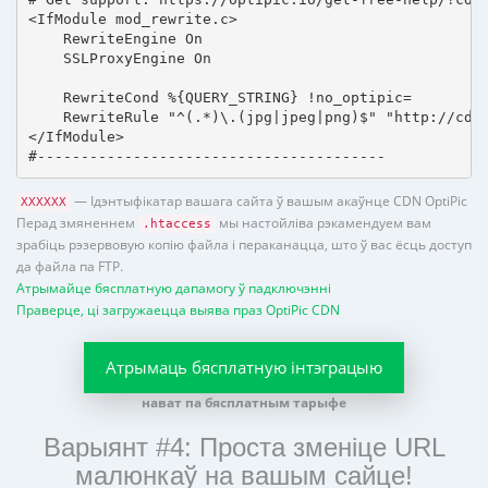
<IfModule mod_rewrite.c>

    RewriteEngine On

    SSLProxyEngine On

    RewriteCond %{QUERY_STRING} !no_optipic=

    RewriteRule "^(.*)\.(jpg|jpeg|png)$" "http://cdn.
</IfModule>

#----------------------------------------
— Ідэнтыфікатар вашага сайта ў вашым акаўнце CDN OptiPic
XXXXXX
Перад змяненнем
мы настойліва рэкамендуем вам
.htaccess
зрабіць рэзервовую копію файла і пераканацца, што ў вас ёсць доступ
да файла па FTP.
Атрымайце бясплатную дапамогу ў падключэнні
Праверце, ці загружаецца выява праз OptiPic CDN
Атрымаць бясплатную інтэграцыю
нават па бясплатным тарыфе
Варыянт #4: Проста зменіце URL
малюнкаў на вашым сайце!