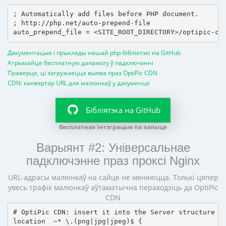
; Automatically add files before PHP document.

; http://php.net/auto-prepend-file

Дакументацыя і прыклады нашай php-бібліятэкі на GitHub
Атрымайце бясплатную дапамогу ў падключэнні
Праверце, ці загружаецца выява праз OptiPic CDN
CDN: канвэртар URL для малюнкаў у дакуменце
Бібліятэка на GitHub
бясплатная інтэграцыя па запыце
Варыянт #2: Універсальнае
падключэнне праз проксі Nginx
URL-адрасы малюнкаў на сайце не мяняюцца. Толькі цяпер
увесь трафік малюнкаў аўтаматычна пераходзіць да OptiPic
CDN
# OptiPic CDN: insert it into the Server structure

location  ~* \.(png|jpg|jpeg)$ {
