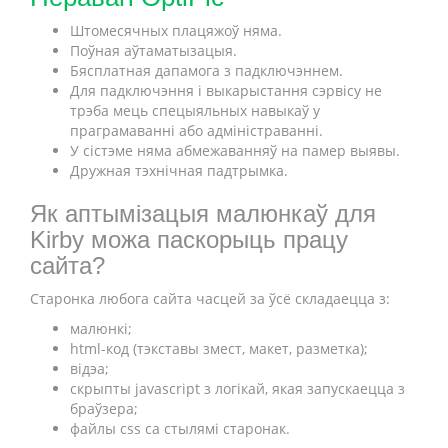
Штомесячных плацяжоў няма.
Поўная аўтаматызацыя.
Бясплатная дапамога з падключэннем.
Для падключэння і выкарыстання сэрвісу не
трэба мець спецыяльных навыкаў у
праграмаванні або адміністраванні.
У сістэме няма абмежаванняў на памер выявы.
Дружная тэхнічная падтрымка.
Як аптымізацыя малюнкаў для
Kirby можа паскорыць працу
сайта?
Старонка любога сайта часцей за ўсё складаецца з:
малюнкі;
html-код (тэкставы змест, макет, разметка);
відэа;
скрыпты javascript з логікай, якая запускаецца з
браўзера;
файлы css са стылямі старонак.