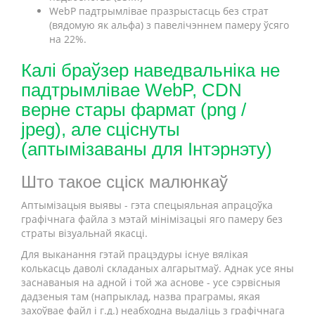
WebP падтрымлівае празрыстасць без страт
(вядомую як альфа) з павелічэннем памеру ўсяго
на 22%.
Калі браўзер наведвальніка не
падтрымлівае WebP, CDN
верне стары фармат (png /
jpeg), але сціснуты
(аптымізаваны для Інтэрнэту)
Што такое сціск малюнкаў
Аптымізацыя выявы - гэта спецыяльная апрацоўка
графічнага файла з мэтай мінімізацыі яго памеру без
страты візуальнай якасці.
Для выканання гэтай працэдуры існуе вялікая
колькасць даволі складаных алгарытмаў. Аднак усе яны
заснаваныя на адной і той жа аснове - усе сэрвісныя
дадзеныя там (напрыклад, назва праграмы, якая
захоўвае файл і г.д.) неабходна выдаліць з графічнага