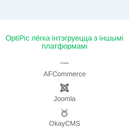
OptiPic лёгка інтэгруецца з іншымі
платформамі
AFCommerce
Joomla
OkayCMS