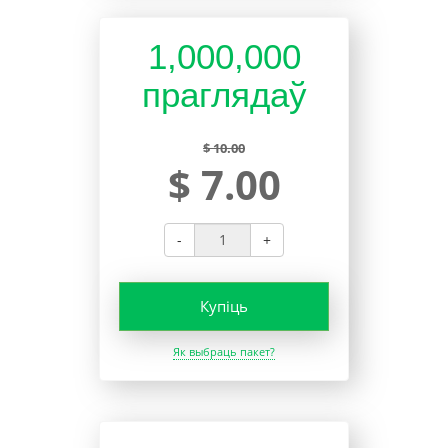
1,000,000
праглядаў
$ 10.00
$ 7.00
-
+
Купіць
Як выбраць пакет?