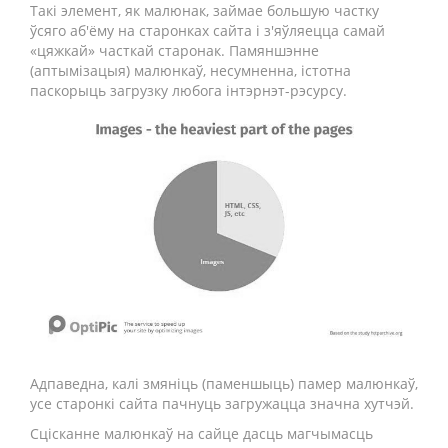
Такі элемент, як малюнак, займае большую частку
ўсяго аб'ёму на старонках сайта і з'яўляецца самай
«цяжкай» часткай старонак. Памяншэнне
(аптымізацыя) малюнкаў, несумненна, істотна
паскорыць загрузку любога інтэрнэт-рэсурсу.
Адпаведна, калі змяніць (паменшыць) памер малюнкаў,
усе старонкі сайта пачнуць загружацца значна хутчэй.
Сцісканне малюнкаў на сайце дасць магчымасць