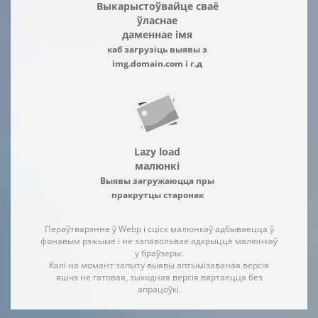
Выкарыстоўвайце сваё
ўласнае
даменнае імя
каб загрузіць выявы з
img.domain.com і г.д
Lazy load
малюнкі
Выявы загружаюцца пры
пракрутцы старонак
Пераўтварэнне ў Webp і сціск малюнкаў адбываецца ў
фонавым рэжыме і не запавольвае адкрыццё малюнкаў
у браўзеры.
Калі на момант запыту выявы аптымізаваная версія
яшчэ не гатовая, зыходная версія вяртаецца без
апрацоўкі.