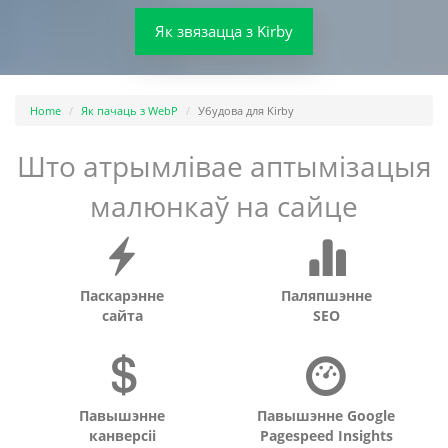
Як звязацца з Kirby
Home
Як пачаць з WebP
Убудова для Kirby
Што атрымлівае аптымізацыя
малюнкаў на сайце
Паскарэнне
Паляпшэнне
сайта
SEO
Павышэнне
Павышэнне Google
канверсіі
Pagespeed Insights