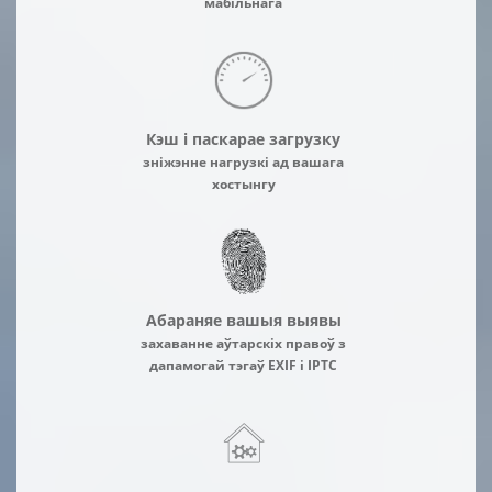
мабільнага
Кэш і паскарае загрузку
зніжэнне нагрузкі ад вашага
хостынгу
Абараняе вашыя выявы
захаванне аўтарскіх правоў з
дапамогай тэгаў EXIF і IPTC