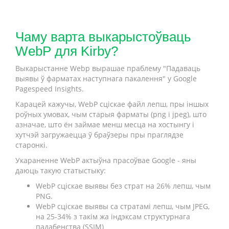
Чаму варта выкарыстоўваць
WebP для Kirby?
Выкарыстанне Webp вырашае праблему "Падаваць
выявы ў фарматах наступнага пакалення" у Google
Pagespeed Insights.
Карацей кажучы, WebP сціскае файл лепш, пры іншых
роўных умовах, чым старыя фарматы (png і jpeg), што
азначае, што ён займае менш месца на хостынгу і
хутчэй загружаецца ў браўзеры пры праглядзе
старонкі.
Укараненне WebP актыўна прасоўвае Google - яны
даюць такую статыстыку:
WebP сціскае выявы без страт на 26% лепш, чым
PNG.
WebP сціскае выявы са стратамі лепш, чым JPEG,
на 25-34% з такім жа індэксам структурнага
падабенства (SSIM)