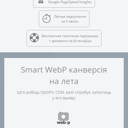
Google PageSpeed Insights
Лёгкае падлучэнне
за 5 хвілін
Бясплатная тэхнічная падтрымка
+ дапамога па ўстаноўцы
Smart WebP канверсія
на лета
Што робіць OptiPic CDN, калі спрабуе запытаць
у яго выяву: