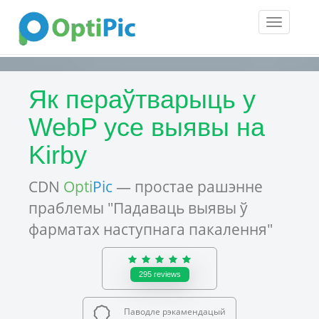
Toggle
navigatio
Як пераўтварыць у
WebP усе выявы на
Kirby
CDN
Opti
Pic
— простае рашэнне
праблемы "Падаваць выявы ў
фарматах наступнага пакалення"
295
reviews
Паводле рэкамендацый