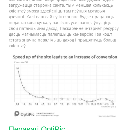
загружацца старонка сайта, тым меншая колькасць
кліентаў зможа здзейсніць там пэўныя мэтавыя
дзеянні. Калі ваш сайт у інтэрнэце будзе працаваць
недастаткова хутка, у вас ёсць усе шанцы ўпусціць
свой патэнцыйны даход. Паскарэнне інтэрнэт-рэсурсу
дасць магчымасць палепшыць канверсію і за кошт
гэтага значна павялічыць даход і прыцягнуць больш
кліентаў.
Перавагі OptiPic