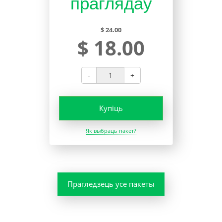
праглядаў
$ 24.00
$ 18.00
-
+
Купіць
Як выбраць пакет?
Прагледзець усе пакеты