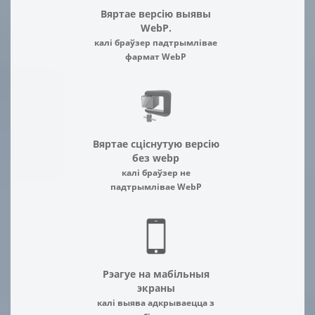
Вяртае версію выявы
WebP.
калі браўзер падтрымлівае
фармат WebP
Вяртае сціснутую версію
без webp
калі браўзер не
падтрымлівае WebP
Рэагуе на мабільныя
экраны
калі выява адкрываецца з