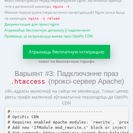
версіі канфігурацыі перад перазагрузкай nginx. Вы можаце зрабіць
гэта з дапамогай каманды
.
nginx -t
Мяккая перазагрузка (перачытанне канфігурацый) Nginx можа быць
па камандзе
nginx -s reload
Дакументацыя для проксі nginx
Атрымайце бясплатную дапамогу ў падключэнні
Праверце, ці загружаецца выява праз OptiPic CDN
Атрымаць бясплатную інтэграцыю
нават па бясплатным тарыфе
Варыянт #3: Падключэнне праз
(проксі-сервер Apache)
.htaccess
URL-адрасы малюнкаў на сайце не мяняюцца. Толькі цяпер
увесь трафік малюнкаў аўтаматычна пераходзіць да OptiPic
CDN
#---------------------------------------

# OptiPic CDN 

# Requires enabled Apache modules: `rewrite`, `proxy_
# Add new 'IfModule mod_rewrite.c' block or inject in
# Get support: https://optipic.io/get-free-help/?cdn=