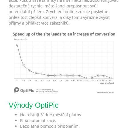
akce. Pokud vaše stránky na internetu nebudou fungovat
dostatečně rychle, máte šanci propásnout svůj
potenciální příjem. Zrychlení online zdroje poskytne
příležitost zlepšit konverzi a díky tomu výrazně zvýšit
příjmy a přilákat více zákazníků.
Výhody OptiPic
Neexistují žádné měsíční platby.
Plná automatizace.
Bezplatná pomoc s připojením.