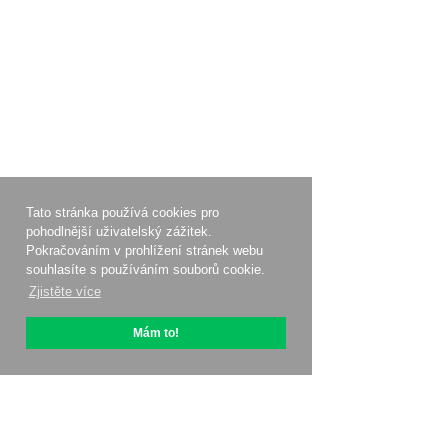
Tato stránka používá cookies pro
pohodlnější uživatelský zážitek.
Pokračováním v prohlížení stránek webu
souhlasíte s používáním souborů cookie.
Zjistěte více
Mám to!