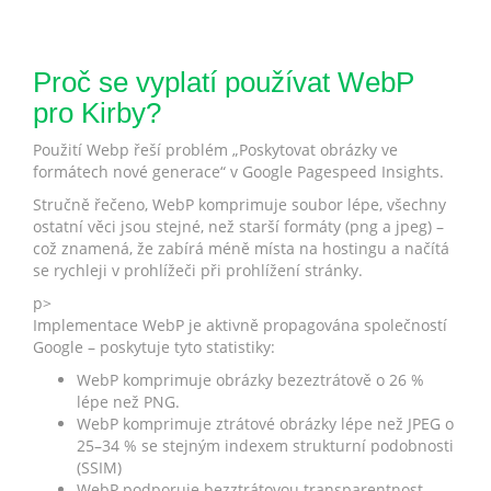
Proč se vyplatí používat WebP
pro Kirby?
Použití Webp řeší problém „Poskytovat obrázky ve
formátech nové generace“ v Google Pagespeed Insights.
Stručně řečeno, WebP komprimuje soubor lépe, všechny
ostatní věci jsou stejné, než starší formáty (png a jpeg) –
což znamená, že zabírá méně místa na hostingu a načítá
se rychleji v prohlížeči při prohlížení stránky.
p>
Implementace WebP je aktivně propagována společností
Google – poskytuje tyto statistiky:
WebP komprimuje obrázky bezeztrátově o 26 %
lépe než PNG.
WebP komprimuje ztrátové obrázky lépe než JPEG o
25–34 % se stejným indexem strukturní podobnosti
(SSIM)
WebP podporuje bezztrátovou transparentnost