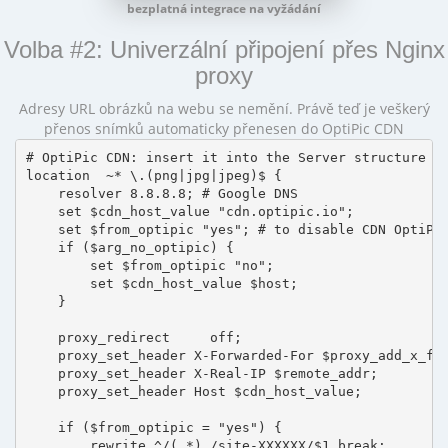
bezplatná integrace na vyžádání
Volba #2: Univerzální připojení přes Nginx
proxy
Adresy URL obrázků na webu se nemění. Právě teď je veškerý
přenos snímků automaticky přenesen do OptiPic CDN
# OptiPic CDN: insert it into the Server structure

location  ~* \.(png|jpg|jpeg)$ {

    resolver 8.8.8.8; # Google DNS

    set $cdn_host_value "cdn.optipic.io";

    set $from_optipic "yes"; # to disable CDN OptiPic
    if ($arg_no_optipic) {

        set $from_optipic "no";

        set $cdn_host_value $host;

    }

    proxy_redirect     off;

    proxy_set_header X-Forwarded-For $proxy_add_x_for
    proxy_set_header X-Real-IP $remote_addr;

    proxy_set_header Host $cdn_host_value;

    if ($from_optipic = "yes") {

        rewrite ^/(.*) /site-XXXXXX/$1 break;
