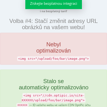
Získejte bezplatnou integraci
i na bezplatný tarif
Volba #4: Stačí změnit adresy URL
obrázků na vašem webu!
Nebyl
optimalizován
<img src="/upload/foo/bar/image.png">
Stalo se
automaticky optimalizováno
<img src="//cdn.optipic.io/site-
XXXXXX/upload/foo/bar/image.png">
— ID vašeho webu ve vašem CDN OptiPic účtu
XXXXXX