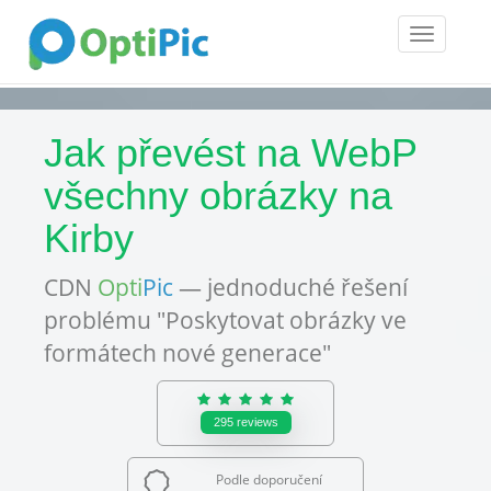
Toggle
navigatio
Jak převést na WebP
všechny obrázky na
Kirby
CDN
Opti
Pic
— jednoduché řešení
problému "Poskytovat obrázky ve
formátech nové generace"
295
reviews
Podle doporučení