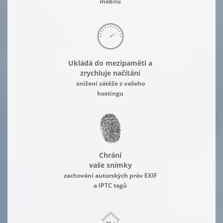
mobilu
Ukládá do mezipaměti a
zrychluje načítání
snížení zátěže z vašeho
hostingu
Chrání
vaše snímky
zachování autorských práv EXIF
a IPTC tagů