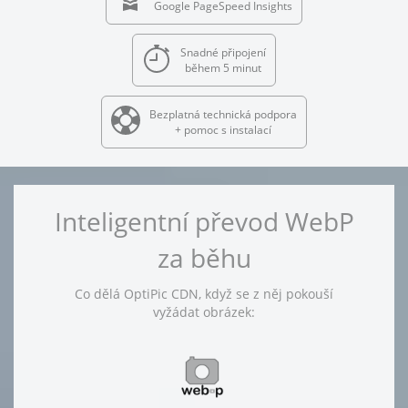
Google PageSpeed Insights
Snadné připojení
během 5 minut
Bezplatná technická podpora
+ pomoc s instalací
Inteligentní převod WebP
za běhu
Co dělá OptiPic CDN, když se z něj pokouší
vyžádat obrázek: