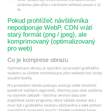
(známou jako alfa) s nárůstem velikosti pouze o 22
%.
Pokud prohlížeč návštěvníka
nepodporuje WebP, CDN vrátí
starý formát (png / jpeg), ale
komprimovaný (optimalizovaný
pro web)
Co je komprese obrazu
Optimalizace obrazu je speciální zpracování grafického
souboru za účelem minimalizace jeho velikosti bez ztráty
vizuální kvality.
Pro provedení tohoto postupu existuje velké množství
poměrně složitých algoritmů. Všechny jsou však založeny
na stejném základě - všechna servisní data tam
(například název programu, který ukládá soubor atd.)
musí být z grafického souboru odstraněna a také pomocí
speciálních programů sloučit / hladké podobné barvy.