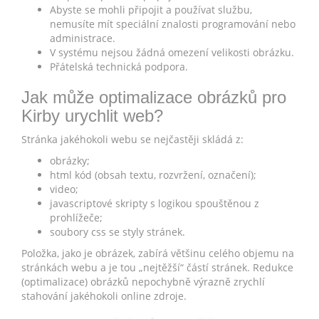
Abyste se mohli připojit a používat službu,
nemusíte mít speciální znalosti programování nebo
administrace.
V systému nejsou žádná omezení velikosti obrázku.
Přátelská technická podpora.
Jak může optimalizace obrázků pro
Kirby urychlit web?
Stránka jakéhokoli webu se nejčastěji skládá z:
obrázky;
html kód (obsah textu, rozvržení, označení);
video;
javascriptové skripty s logikou spouštěnou z
prohlížeče;
soubory css se styly stránek.
Položka, jako je obrázek, zabírá většinu celého objemu na
stránkách webu a je tou „nejtěžší“ částí stránek. Redukce
(optimalizace) obrázků nepochybně výrazně zrychlí
stahování jakéhokoli online zdroje.