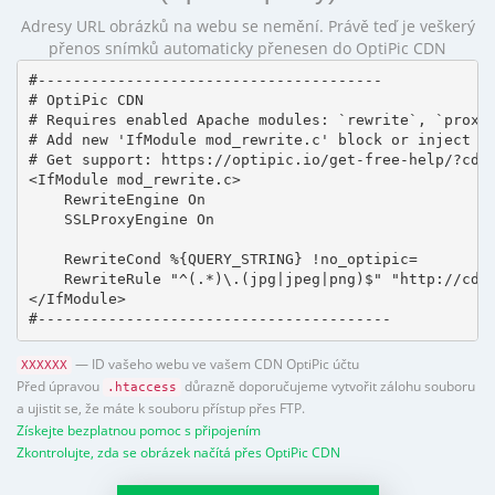
Adresy URL obrázků na webu se nemění. Právě teď je veškerý
přenos snímků automaticky přenesen do OptiPic CDN
#---------------------------------------

# OptiPic CDN 

# Requires enabled Apache modules: `rewrite`, `proxy_
# Add new 'IfModule mod_rewrite.c' block or inject in
# Get support: https://optipic.io/get-free-help/?cdn=
<IfModule mod_rewrite.c>

    RewriteEngine On

    SSLProxyEngine On

    RewriteCond %{QUERY_STRING} !no_optipic=

    RewriteRule "^(.*)\.(jpg|jpeg|png)$" "http://cdn.
</IfModule>

#----------------------------------------
— ID vašeho webu ve vašem CDN OptiPic účtu
XXXXXX
Před úpravou
důrazně doporučujeme vytvořit zálohu souboru
.htaccess
a ujistit se, že máte k souboru přístup přes FTP.
Získejte bezplatnou pomoc s připojením
Zkontrolujte, zda se obrázek načítá přes OptiPic CDN