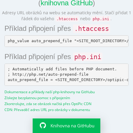
(
knihovna GitHub
)
Adresy URL obrázků na webu se automaticky mění. Stačí přidat 1
řádek do vašeho
nebo
.
.htaccess
php.ini
Příklad připojení přes
.htaccess
Příklad připojení přes
php.ini
; Automatically add files before PHP document.

; http://php.net/auto-prepend-file

Dokumentace a příklady naší php-knihovny na GitHubu
Získejte bezplatnou pomoc s připojením
Zkontrolujte, zda se obrázek načítá přes OptiPic CDN
CDN: Převaděč adres URL pro obrázky v dokumentu
Knihovna na GitHubu