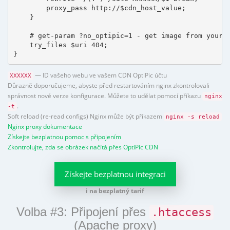
        proxy_pass http://$cdn_host_value;

    }

    # get-param ?no_optipic=1 - get image from your h
    try_files $uri 404;

}
— ID vašeho webu ve vašem CDN OptiPic účtu
XXXXXX
Důrazně doporučujeme, abyste před restartováním nginx zkontrolovali
správnost nové verze konfigurace. Můžete to udělat pomocí příkazu
nginx
.
-t
Soft reload (re-read configs) Nginx může být příkazem
nginx -s reload
Nginx proxy dokumentace
Získejte bezplatnou pomoc s připojením
Zkontrolujte, zda se obrázek načítá přes OptiPic CDN
Získejte bezplatnou integraci
i na bezplatný tarif
Volba #3: Připojení přes
.htaccess
(Apache proxy)