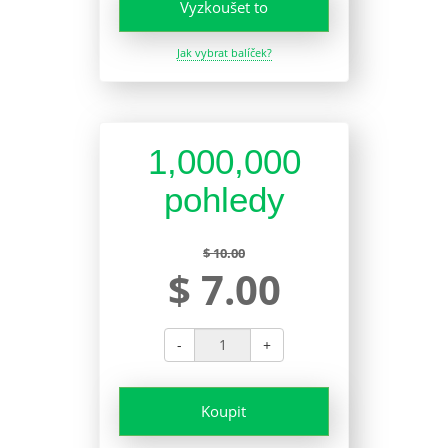
Vyzkoušet to
Jak vybrat balíček?
1,000,000
pohledy
$ 10.00
$ 7.00
-
+
Koupit