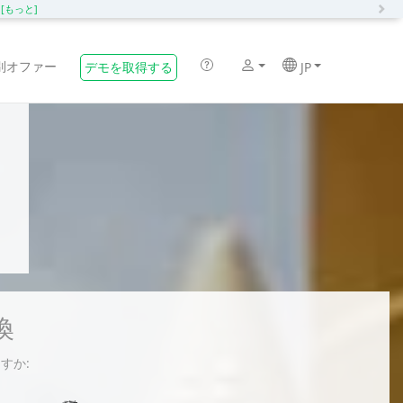
N
化
[もっと]
別オファー
デモを取得する
JP
換
ますか: