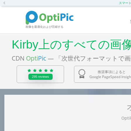
Previous
スマートC
画像を最適化および圧縮する
Kirby上のすべての画
CDN
Opti
Pic
— 「次世代フォーマットで
推奨事項によると
Google PageSpeed Insigh
295
reviews
Opt