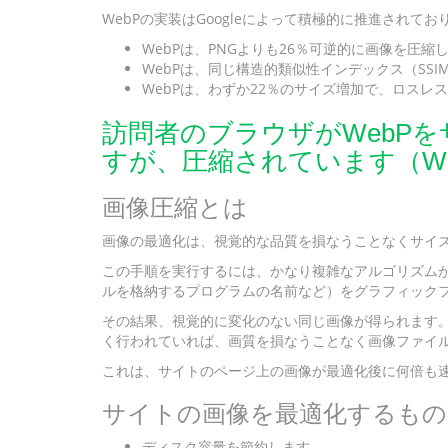
WebPの実装はGoogleによって積極的に推進されて
WebPは、PNGよりも26％可逆的に画像を圧縮
WebPは、同じ構造的類似性インデックス（SSI
WebPは、わずか22％のサイズ増加で、ロス
訪問者のブラウザがWebPをサ
すが、圧縮されています（W
画像圧縮とは
画像の最適化は、視覚的な品質を損なうことなくサイ
この手順を実行するには、かなり複雑なアルゴリズム
ルを格納するプログラムの名前など）をグラフィックフ
その結果、視覚的に変化のない同じ画像が得られます
く行われていれば、画質を損なうことなく画像ファイル
これは、サイトのページ上の画像が最適化後に何倍も
サイトの画像を最適化するもの
ディスク容量を節約します。