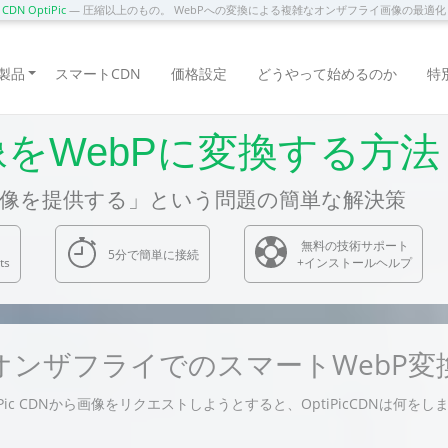
DN OptiPic
— 圧縮以上のもの。 WebPへの変換による複雑なオンザフライ画像の最適
製品
スマートCDN
価格設定
どうやって始めるのか
特
像をWebPに変換する方法
画像を提供する」という問題の簡単な解決策
無料の技術サポート
5分で簡単に接続
ts
+インストールヘルプ
オンザフライでのスマートWebP変
iPic CDNから画像をリクエストしようとすると、OptiPicCDNは何をし