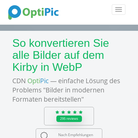
Toggle
navigatio
So konvertieren Sie
alle Bilder auf dem
Kirby in WebP
CDN
Opti
Pic
— einfache Lösung des
Problems "Bilder in modernen
Formaten bereitstellen"
295
reviews
Nach Empfehlungen