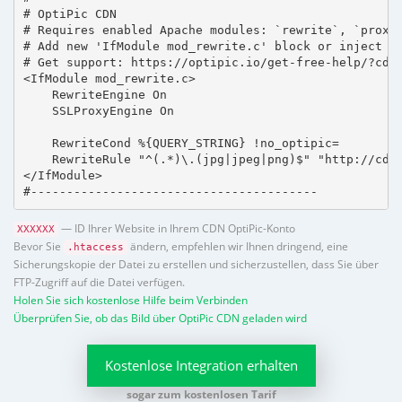
# OptiPic CDN 

# Requires enabled Apache modules: `rewrite`, `proxy_
# Add new 'IfModule mod_rewrite.c' block or inject in
# Get support: https://optipic.io/get-free-help/?cdn=
<IfModule mod_rewrite.c>

    RewriteEngine On

    SSLProxyEngine On

    RewriteCond %{QUERY_STRING} !no_optipic=

    RewriteRule "^(.*)\.(jpg|jpeg|png)$" "http://cdn.
</IfModule>

#----------------------------------------
— ID Ihrer Website in Ihrem CDN OptiPic-Konto
XXXXXX
Bevor Sie
ändern, empfehlen wir Ihnen dringend, eine
.htaccess
Sicherungskopie der Datei zu erstellen und sicherzustellen, dass Sie über
FTP-Zugriff auf die Datei verfügen.
Holen Sie sich kostenlose Hilfe beim Verbinden
Überprüfen Sie, ob das Bild über OptiPic CDN geladen wird
Kostenlose Integration erhalten
sogar zum kostenlosen Tarif