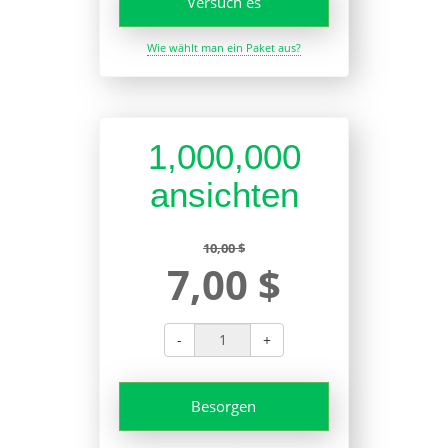
Versuch es
Wie wählt man ein Paket aus?
1,000,000
ansichten
10,00 $
7,00 $
-
+
Besorgen