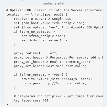
weitergeleitet
# OptiPic CDN: insert it into the Server structure

location  ~* \.(png|jpg|jpeg)$ {

    resolver 8.8.8.8; # Google DNS

    set $cdn_host_value "cdn.optipic.io";

    set $from_optipic "yes"; # to disable CDN OptiPic
    if ($arg_no_optipic) {

        set $from_optipic "no";

        set $cdn_host_value $host;

    }

    proxy_redirect     off;

    proxy_set_header X-Forwarded-For $proxy_add_x_for
    proxy_set_header X-Real-IP $remote_addr;

    proxy_set_header Host $cdn_host_value;

    if ($from_optipic = "yes") {

        rewrite ^/(.*) /site-XXXXXX/$1 break;

        proxy_pass http://$cdn_host_value;

    }

    # get-param ?no_optipic=1 - get image from your h
    try_files $uri 404;

}