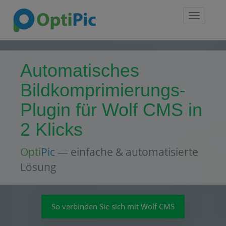
Toggle
navigatio
Automatisches
Bildkomprimierungs-
Plugin für Wolf CMS in
2 Klicks
Opti
Pic
— einfache & automatisierte
Lösung
So verbinden Sie sich mit Wolf CMS