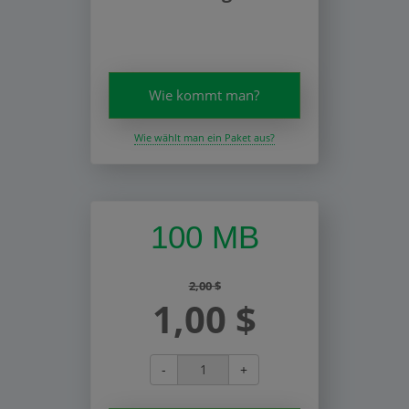
Wie kommt man?
Wie wählt man ein Paket aus?
100 MB
2,00 $
1,00 $
-
+