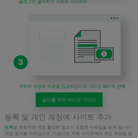
플러그인 설치하기 귀하의 사이트에
3
귀하의 계정에 자금을 입금하십시오 그리고 패키지 선택
설치를 위한 비디오 가이드
등록 및 개인 계정에 사이트 추가
등록
을 완료하면 계정 활성화 링크가 포함된 이메일을 받게 됩니다.
해당 링크를 따르십시오. 다음으로 저희 사이트에서 개인 계정을 입