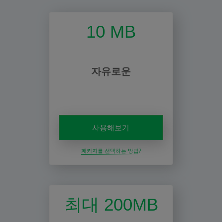
10 MB
자유로운
사용해보기
패키지를 선택하는 방법?
최대 200MB