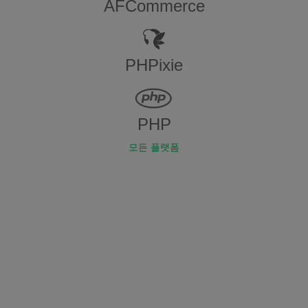
AFCommerce
PHPixie
PHP
모든 플랫폼