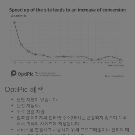
OptiPic 혜택
월별 지불이 없습니다.
완전 자동화.
무료 연결 지원.
압축된 이미지의 인터넷 주소(URL)는 변경되지 않으며 계속
해서 귀하의 사이트에 저장됩니다.
서비스를 연결하고 사용하기 위해 프로그래밍이나 관리에 대