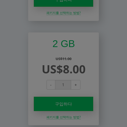
패키지를 선택하는 방법?
2 GB
US$11.00
US$8.00
-
+
구입하다
패키지를 선택하는 방법?