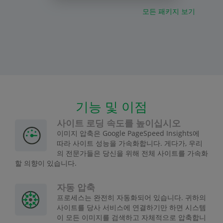
모든 패키지 보기
기능 및 이점
사이트 로딩 속도를 높이십시오
이미지 압축은 Google PageSpeed Insights에
따라 사이트 성능을 가속화합니다. 게다가, 우리
의 전문가들은 당신을 위해 전체 사이트를 가속화
할 의향이 있습니다.
자동 압축
프로세스는 완전히 자동화되어 있습니다. 귀하의
사이트를 당사 서비스에 연결하기만 하면 시스템
이 모든 이미지를 검색하고 자체적으로 압축합니