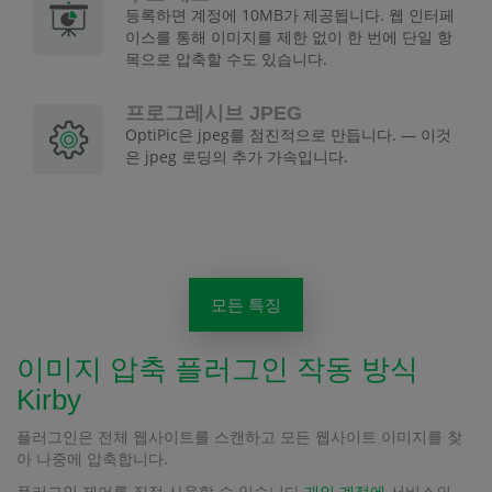
등록하면 계정에 10MB가 제공됩니다. 웹 인터페
이스를 통해 이미지를 제한 없이 한 번에 단일 항
목으로 압축할 수도 있습니다.
프로그레시브 JPEG
OptiPic은 jpeg를 점진적으로 만듭니다. — 이것
은 jpeg 로딩의 추가 가속입니다.
모든 특징
이미지 압축 플러그인 작동 방식
Kirby
플러그인은 전체 웹사이트를 스캔하고 모든 웹사이트 이미지를 찾
아 나중에 압축합니다.
플러그인 제어를 직접 사용할 수 있습니다
개인 계정에
서비스의.