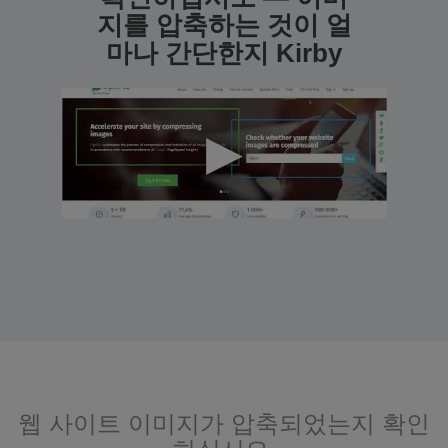
지를 압축하는 것이 얼
마나 간단한지 Kirby
웹 사이트 이미지가 압축되었는지 확인