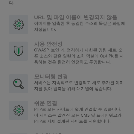
다.
URL 및 파일 이름이 변경되지 않음
이미지를 압축한 후 동일한 주소의 똑같은 파일에
저장됩니다.
사용 안전성
OWASP, 보안 키, 엄격하게 제한된 명령 세트, 오
픈 소스와 같은 일련의 조치 덕분에 OptiPic을 사
용하는 것은 완전히 안전하고 투명합니다.
모니터링 변경
서비스는 지속적으로 변경되고 새로 추가된 이미
지를 찾아 압축을 위해 대기열에 넣습니다.
쉬운 연결
PHP로 모든 사이트에 쉽게 연결할 수 있습니다.
이 서비스는 알려진 모든 CMS 및 프레임워크와
PHP로 자체 설계된 사이트를 지원합니다.