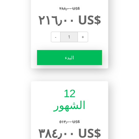
٢٨٨٫٠٠ US$
٢١٦٫٠٠ US$
-
+
البدء
12
الشهور
٥١٢٫٠٠ US$
٣٨٤٫٠٠ US$