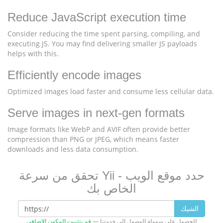
Reduce JavaScript execution time
Consider reducing the time spent parsing, compiling, and
executing JS. You may find delivering smaller JS payloads
helps with this.
Efficiently encode images
Optimized images load faster and consume less cellular data.
Serve images in next-gen formats
Image formats like WebP and AVIF often provide better
compression than PNG or JPEG, which means faster
downloads and less data consumption.
تحقق من سرعة Yii - حدد موقع الويب
الخاص بك
الشيك
للحصول على سهولة الوصول إلى خدمتنا —
قم بتثبيت المكون الإضافي