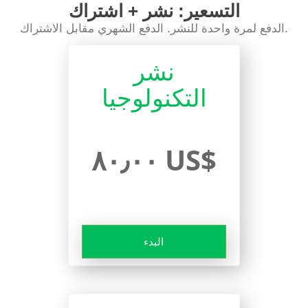
التسعير: نشر + اشتراك
الدفع لمرة واحدة للنشر. الدفع الشهري مقابل الاشتراك.
نشر
التكنولوجيا
٨٠٫٠٠ US$
البدء