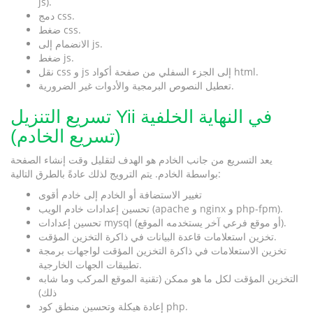
js).
دمج css.
ضغط css.
الانضمام إلى js.
ضغط js.
نقل css و js إلى الجزء السفلي من صفحة أكواد html.
تعطيل النصوص البرمجية والأدوات غير الضرورية.
تسريع التنزيل Yii في النهاية الخلفية
(تسريع الخادم)
يعد التسريع من جانب الخادم هو الهدف لتقليل وقت إنشاء الصفحة
بواسطة الخادم. يتم الترويج لذلك عادةً بالطرق التالية:
تغيير الاستضافة أو الخادم إلى خادم أقوى
تحسين إعدادات خادم الويب (apache و nginx و php-fpm).
تحسين إعدادات mysql (أو موقع فرعي آخر يستخدمه الموقع).
تخزين استعلامات قاعدة البيانات في ذاكرة التخزين المؤقت.
تخزين الاستعلامات في ذاكرة التخزين المؤقت لواجهات برمجة
تطبيقات الجهات الخارجية.
التخزين المؤقت لكل ما هو ممكن (تقنية الموقع المركب وما شابه
ذلك)
إعادة هيكلة وتحسين منطق كود php.