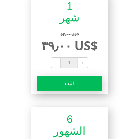
1
شهر
٥٣٫٠٠ US$
٣٩٫٠٠ US$
-
+
البدء
6
الشهور