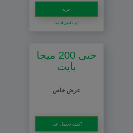
جربه
كيفية اختيار الباقة؟
حتى 200 ميجا
بايت
عرض خاص
كيف تحصل على?