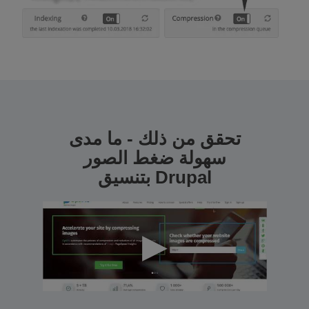
تحقق من ذلك - ما مدى
سهولة ضغط الصور
بتنسيق Drupal