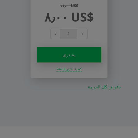
١١٫٠٠ US$
٨٫٠٠ US$
-
+
يشترى
كيفية اختيار الباقة؟
عرض كل الحزمةs