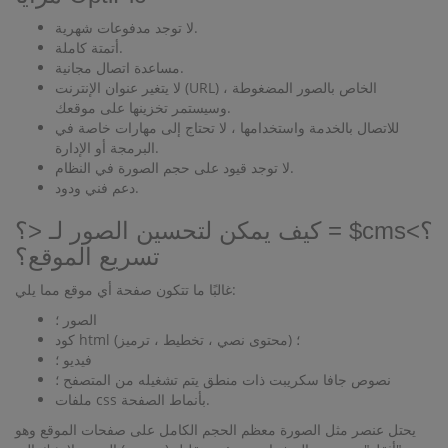
لا توجد مدفوعات شهرية.
أتمتة كاملة.
مساعدة اتصال مجانية.
لا يتغير عنوان الإنترنت (URL) الخاص بالصور المضغوطة ،
وسيستمر تخزينها على موقعك.
للاتصال بالخدمة واستخدامها ، لا تحتاج إلى مهارات خاصة في
البرمجة أو الإدارة.
لا توجد قيود على حجم الصورة في النظام.
دعم فني ودود.
كيف يمكن لتحسين الصور لـ <؟ = $cms؟>
تسريع الموقع؟
غالبًا ما تتكون صفحة أي موقع مما يلي:
الصور ؛
كود html (محتوى نصي ، تخطيط ، ترميز) ؛
فيديو ؛
نصوص جافا سكريبت ذات منطق يتم تشغيله من المتصفح ؛
ملفات css بأنماط الصفحة.
يحتل عنصر مثل الصورة معظم الحجم الكامل على صفحات الموقع وهو