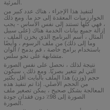
المرئية.
لتنفيذ هذا الإجراء ، هناك عدد كبير من
الخوارزميات المعقدة إلى حد ما. ومع ذلك
، فهي كلها تستند إلى نفس الأساس - يجب
إزالة جميع بيانات الخدمة هناك (على سبيل
المثال ، اسم البرنامج الذي يخزن الملف ،
وما إلى ذلك) من ملف الرسوم ، وأيضًا
باستخدام برامج خاصة ، قم بدمج / ألوان
متشابهة على نحو سلس.
نتيجة لذلك ، نحصل على نفس الصورة
التي لم تتغير بصريًا. ومع ذلك ، سيكون
حجم (وزن) هذا الملف بالبايت أقل بكثير
من الحجم الأصلي. إذا تم تنفيذ هذه
المعالجة بشكل صحيح ، يمكن تصغير ملف
الصورة إلى 98٪ دون فقدان جودة
الصورة.