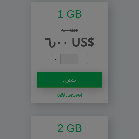
1 GB
٨٫٠٠ US$
٦٫٠٠ US$
-
+
يشترى
كيفية اختيار الباقة؟
2 GB