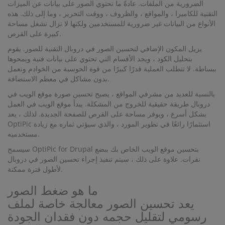
الضرورية من الملفات. عادةً ما تحتوي الصور على بيانات عن الميزات
التقنية للكاميرا ، والمواقع ، والظروف ، ووقت التحرير ، وما إلى ذلك. هذه
الأنواع من البيانات غير ضرورية للمستخدمين ولكنها لا تزال تشغل مساحة
كبيرة على القرص.
يزيل المكون الإضافي لتحسين الصور في دروبال التقنية للصور. يقوم
بتحليل الكود ، ويجد الأقسام التي تحتوي على بيانات فنية ويمحوها
ببساطة. لا تتطلب العملية قدرًا كبيرًا من قوة الحوسبة من الخوادم وتعمل
بدون مشاكل في معظم الاستضافة.
بالنسبة للعديد من مشرفي المواقع ، يصبح تحسين صورة موقع الويب في
دروبال طريقة حقيقية للخروج من المشكلة. يبدأ موقع الويب في العمل
بشكل أسرع ، ويوفر مساحة على القرص للصفحة الجديدة. لذلك ، يعد
OptiPic استثمارًا رائعًا في تطوير المورد ، والذي سيؤتي ثماره مع زيادة
مستخدميه.
سيسمح OptiPic for Drupal بتحسين موقع الويب الخاص بك ببضع
نقرات. علاوة على ذلك ، سيتم تنفيذ إجراء تحسين الصور في دروبال
لأطول فترة ممكنة.
ما هو ضغط الصور
يعد تحسين الصور معالجة خاصة لملف
رسومي لتقليل حجمه دون فقدان الجودة