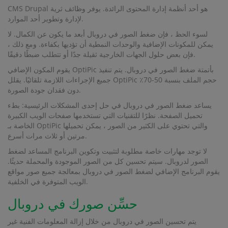
CMS Drupal هو أحد أنظمة إدارة المحتوى الرائدة. يوفر وظائف ثرية
لإدارة وتطوير أحد الموارد.
لسوء الحظ ، فإن ضغط الصور في دروبال أبعد ما يكون عن الكمال. لا
يمكن للمكونات الإضافية والوحدات النمطية أن تؤديها بكفاءة. ومع ذلك ،
فإن بعض حلول الجهات الخارجية ثقيلة جدًا أو تتطلب ضبطًا دقيقًا.
يقوم المكون الإضافي OptiPic بأتمتة ضغط الصور في دروبال. يتم تنفيذ
جميع الإجراءات اللازمة تلقائيًا. يقلل OptiPic حجم الملف بنسبة 50-70٪
دون فقدان جودة الصورة.
يساعد ضغط الصور في دروبال في حل إحدى المشكلات الرئيسية: بطء
تحميل الصفحة. نظرًا للتقنيات التي تستخدمها صفحات الويب الكبيرة
الخاصة بـ OptiPic والتي تحتوي على الكثير من الصور ، يمكن تحميلها
مرتين أو ثلاث مرات أسرع.
لا توجد مهارات خاصة مطلوبة لتثبيت وتكوين البرنامج المساعد لضغط
الصور لدروبال. سيتم تحسين كل من الصور الموجودة والمحملة حديثًا.
يقوم البرنامج الإضافي لضغط الصور في دروبال بمعالجة جميع صور مواقع
الويب المتوفرة في الخلفية.
حسِّن صورك في دروبال
يتم تحسين الصور في دروبال من خلال إزالة المعلومات الفنية غير