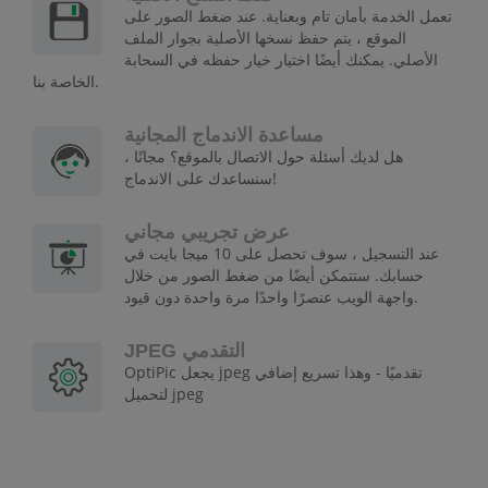
تعمل الخدمة بأمان تام وبعناية. عند ضغط الصور على
الموقع ، يتم حفظ نسخها الأصلية بجوار الملف
الأصلي. يمكنك أيضًا اختيار خيار حفظه في السحابة
الخاصة بنا.
مساعدة الاندماج المجانية
هل لديك أسئلة حول الاتصال بالموقع؟ مجانًا ،
سنساعدك على الاندماج!
عرض تجريبي مجاني
عند التسجيل ، سوف تحصل على 10 ميجا بايت في
حسابك. ستتمكن أيضًا من ضغط الصور من خلال
واجهة الويب عنصرًا واحدًا مرة واحدة دون قيود.
JPEG التقدمي
OptiPic يجعل jpeg تقدميًا - وهذا تسريع إضافي
لتحميل jpeg