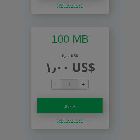
كيفية اختيار الباقة؟
100 MB
٢٫٠٠ US$
١٫٠٠ US$
-
+
يشترى
كيفية اختيار الباقة؟