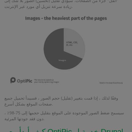
"أثقل" جزء من الصفحات. سيؤدي تقليل (تحسين) الصور بلا شك إلى
زيادة سرعة تنزيل أي مورد عبر الإنترنت.
وفقًا لذلك ، إذا قمت بتغيير (تقليل) حجم الصور ، فسيبدأ تحميل جميع
صفحات الموقع بشكل أسرع.
سيسمح ضغط الصور الموجودة على الموقع بتقليل حجمها إلى 75-98٪ ،
دون فقد جودتها المرئية.
كيف أبدأ مع OptiPic خدمة ل Drupal