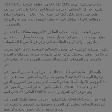
Ubercart هي وظيفة إضافية لـ Drupal CMS تساعد في إنشاء متجر
على الإنترنت. يعد CMS نفسه أحد أكثر الوظائف الإضافية شيوعًا ليس
فقط في روسيا ولكن أيضًا في جميع أنحاء العالم. إن سهولة إعداده
ووظائفه لإجراء عمليات الشراء جعلته المفضل لدى مشرفي المواقع
والمسؤولين.
بمرور الوقت ، يواجه أصحاب المتاجر الإلكترونية مشكلة بطء تحميل
موقع الويب. هناك تأخير في تحميل صفحة الويب مما يجعل المستخدمين
يغادرون لمواقع الويب المنافسة التي توفر عرضًا سريعًا للمعلومات.
تكمن المشكلة الرئيسية في محتوى الوسائط المتعددة ، الأمر الذي يتطلب
مزيدًا من الوقت للتحميل. يمكن حذف مجموعة متنوعة من ملفات الفيديو
والصوت من الصفحات. لكن مسألة تحسين الصورة لا تزال بحاجة إلى
حل.
لا يمكن إجراء تحسين الصورة في Ubercart بالوسائل العادية التي لا
توفرها الوظيفة الإضافية. لا يحتوي نظام إدارة المحتوى نفسه على مثل
هذا النوع من الأدوات أيضًا. هذا هو السبب الذي يجعل من الضروري العثور
على مكون إضافي لتحسين الصورة في Ubercart. يُطلق على هذا
المكون الإضافي اسم OptiPic وهو متوفر الآن للتنزيل والتثبيت.
ينفذ المكون الإضافي ضغطًا تلقائيًا للصور في Ubercart. تقوم خوارزمية
البرنامج المساعد بتحليل كود الصورة وتنظيفها من المعلومات التقنية غير
الضرورية. هذا لا يغير جودة الصورة أو دقتها.