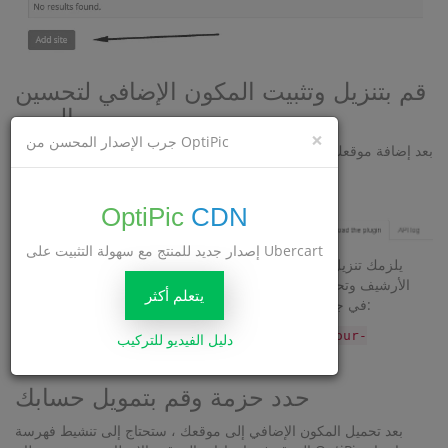
قم بتنزيل وتثبيت المكون الإضافي لتحسين
الصور
×
جرب الإصدار المحسن من OptiPic
بعد إضافة موقعك إلى النظام ، انتقل إلى علامة التبويب
تنزيل المكون
.
الإضافي
OptiPic
CDN
إصدار جديد للمنتج مع سهولة التثبيت على Ubercart
يلزمك تنزيل الأرشيف باستخدام المكون الإضافي. قم بفك ضغط هذا
الأرشيف وتحميله إلى موقعك (إلى المجلد الجذر للموقع). نتيجة لذلك ،
يتعلم أكثر
في جذر الموقع بهذه البنية:
يجب أن ترى مجلد
optipic.io
على موقعك بعد هذه الصفحة يجب أن تعمل
http://your-
دليل الفيديو للتركيب
.
domain.com/optipic.io/index.php
حدد حزمة وقم بتمويل حسابك
بعد تحميل المكون الإضافي إلى موقعك ، ستحتاج إلى تنشيط فهرسة