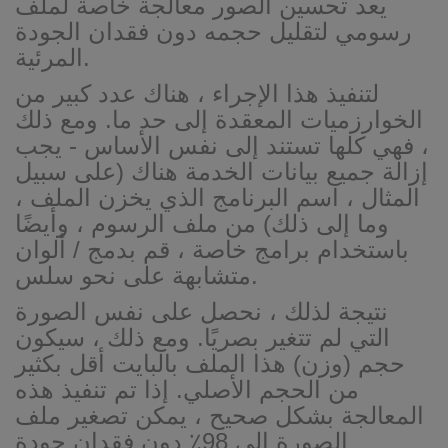
يعد تحسين الصور معالجة خاصة لملف
رسومي لتقليل حجمه دون فقدان الجودة
المرئية.
لتنفيذ هذا الإجراء ، هناك عدد كبير من
الخوارزميات المعقدة إلى حد ما. ومع ذلك
، فهي كلها تستند إلى نفس الأساس - يجب
إزالة جميع بيانات الخدمة هناك (على سبيل
المثال ، اسم البرنامج الذي يخزن الملف ،
وما إلى ذلك) من ملف الرسوم ، وأيضًا
باستخدام برامج خاصة ، قم بدمج / ألوان
متشابهة على نحو سلس.
نتيجة لذلك ، نحصل على نفس الصورة
التي لم تتغير بصريًا. ومع ذلك ، سيكون
حجم (وزن) هذا الملف بالبايت أقل بكثير
من الحجم الأصلي. إذا تم تنفيذ هذه
المعالجة بشكل صحيح ، يمكن تصغير ملف
الصورة إلى 98٪ دون فقدان جودة