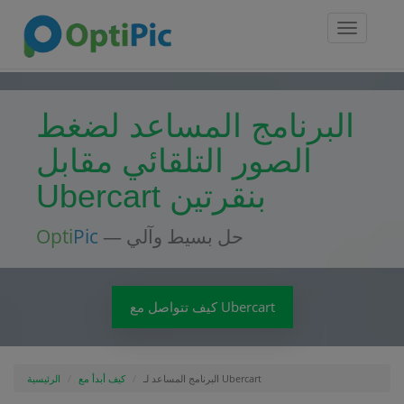
Toggle
navigatio
البرنامج المساعد لضغط
الصور التلقائي مقابل
Ubercart بنقرتين
— حل بسيط وآلي
Pic
Opti
كيف تتواصل مع Ubercart
البرنامج المساعد لـ Ubercart
كيف أبدأ مع
الرئيسية