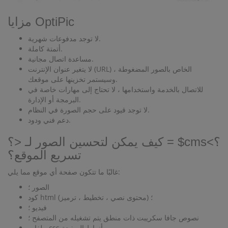
مزايا OptiPic
لا توجد مدفوعات شهرية.
أتمتة كاملة.
مساعدة اتصال مجانية.
لا يتغير عنوان الإنترنت (URL) الخاص بالصور المضغوطة ،
وسيستمر تخزينها على موقعك.
للاتصال بالخدمة واستخدامها ، لا تحتاج إلى مهارات خاصة في
البرمجة أو الإدارة.
لا توجد قيود على حجم الصورة في النظام.
دعم فني ودود.
كيف يمكن لتحسين الصور لـ <؟ = $cms؟>
تسريع الموقع؟
غالبًا ما تتكون صفحة أي موقع مما يلي:
الصور ؛
كود html (محتوى نصي ، تخطيط ، ترميز) ؛
فيديو ؛
نصوص جافا سكريبت ذات منطق يتم تشغيله من المتصفح ؛
ملفات css بأنماط الصفحة.