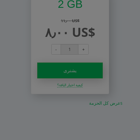
2 GB
١١٫٠٠ US$
٨٫٠٠ US$
-
+
يشترى
كيفية اختيار الباقة؟
عرض كل الحزمةs