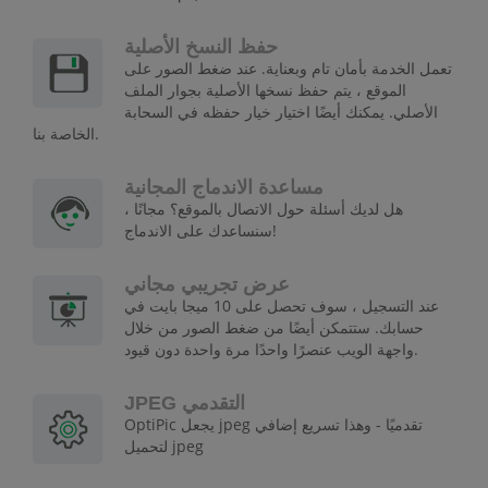
حفظ النسخ الأصلية
تعمل الخدمة بأمان تام وبعناية. عند ضغط الصور على
الموقع ، يتم حفظ نسخها الأصلية بجوار الملف
الأصلي. يمكنك أيضًا اختيار خيار حفظه في السحابة
الخاصة بنا.
مساعدة الاندماج المجانية
هل لديك أسئلة حول الاتصال بالموقع؟ مجانًا ،
سنساعدك على الاندماج!
عرض تجريبي مجاني
عند التسجيل ، سوف تحصل على 10 ميجا بايت في
حسابك. ستتمكن أيضًا من ضغط الصور من خلال
واجهة الويب عنصرًا واحدًا مرة واحدة دون قيود.
JPEG التقدمي
OptiPic يجعل jpeg تقدميًا - وهذا تسريع إضافي
لتحميل jpeg