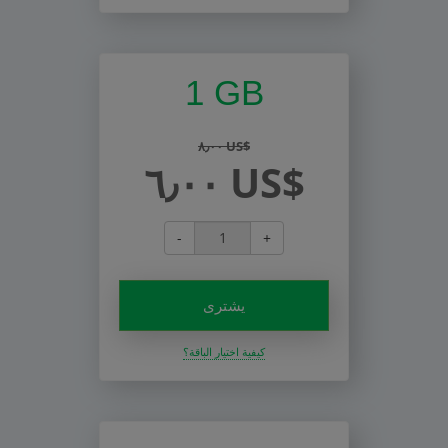
1 GB
٨٫٠٠ US$
٦٫٠٠ US$
-
+
يشترى
كيفية اختيار الباقة؟