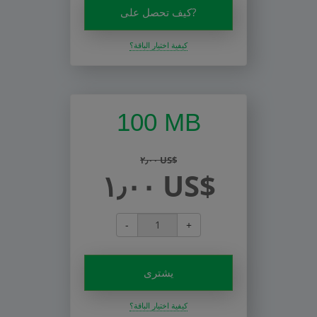
كيف تحصل على?
كيفية اختيار الباقة؟
100 MB
٢٫٠٠ US$
١٫٠٠ US$
-
+
يشترى
كيفية اختيار الباقة؟