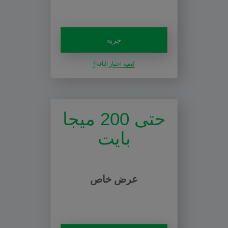
جربه
كيفية اختيار الباقة؟
حتى 200 ميجا
بايت
عرض خاص