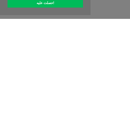
حصلت عليه!
حول OptiPic
كيف أبدأ مع
التسعير
عروض خاصة
جهات الاتصال
برنامج الانتساب
المراجعات