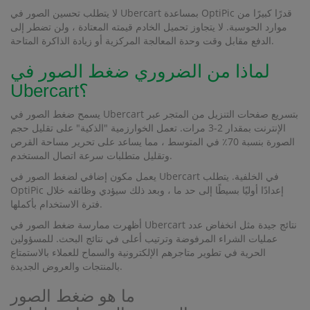
لا يتطلب تحسين الصور في Ubercart بمساعدة OptiPic قدرًا كبيرًا من
موارد الحوسبة. لا يتجاوز تحميل الخادم قيمته المعتادة ، ولن تضطر إلى
الدفع مقابل وقت وحدة المعالجة المركزية أو زيادة الذاكرة المتاحة.
لماذا من الضروري ضغط الصور في
Ubercart؟
يسمح ضغط الصور في Ubercart بتسريع صفحات التنزيل من المتجر عبر
الإنترنت بمقدار 2-3 مرات. تعمل الخوارزمية "الذكية" على تقليل حجم
الصورة بنسبة 70٪ في المتوسط ​​، مما يساعد على تحرير مساحة القرص
وتقليل متطلبات سرعة اتصال المستخدم.
يعمل مكون إضافي لضغط الصور في Ubercart في الخلفية. يتطلب
OptiPic إعدادًا أوليًا بسيطًا إلى حد ما ، وبعد ذلك سيؤدي وظائفه خلال
فترة الاستخدام بأكملها.
أظهرت ممارسة ضغط الصور في Ubercart نتائج جيدة مثل انخفاض عدد
عمليات الشراء المرفوضة وترتيب أعلى في نتائج البحث. للمسؤولين
الحرية في تطوير متاجرهم الإلكترونية والسماح للعملاء بالاستمتاع
بالمنتجات والعروض الجديدة.
ما هو ضغط الصور